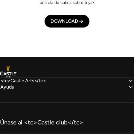
una ola de calma sobre ti ya?
DOWNLOAD
Castle Arts
<tc>Castle Arts</tc>
Ayuda
Únase al <tc>Castle club</tc>