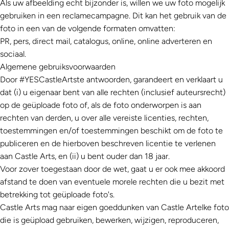
Als uw afbeelding echt bijzonder is, willen we uw foto mogelijk
gebruiken in een reclamecampagne. Dit kan het gebruik van de
foto in een van de volgende formaten omvatten:
PR, pers, direct mail, catalogus, online, online adverteren en
sociaal.
Algemene gebruiksvoorwaarden
Door
#YESCastleArts
te antwoorden, garandeert en verklaart u
dat (i) u eigenaar bent van alle rechten (inclusief auteursrecht)
op de geüploade foto of, als de foto onderworpen is aan
rechten van derden, u over alle vereiste licenties, rechten,
toestemmingen en/of toestemmingen beschikt om de foto te
publiceren en de hierboven beschreven licentie te verlenen
aan
Castle Arts
, en (ii) u bent ouder dan 18 jaar.
Voor zover toegestaan ​​door de wet, gaat u er ook mee akkoord
afstand te doen van eventuele morele rechten die u bezit met
betrekking tot geüploade foto's.
Castle Arts
mag naar eigen goeddunken van
Castle Art
elke foto
die is geüpload gebruiken, bewerken, wijzigen, reproduceren,