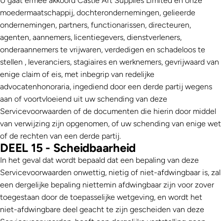
U gaat ermee akkoord
Castle Art
Supplies Limited
en onze
moedermaatschappij, dochterondernemingen, gelieerde
ondernemingen, partners, functionarissen, directeuren,
agenten, aannemers, licentiegevers, dienstverleners,
onderaannemers te vrijwaren, verdedigen en schadeloos te
stellen , leveranciers, stagiaires en werknemers, gevrijwaard van
enige claim of eis, met inbegrip van redelijke
advocatenhonoraria, ingediend door een derde partij wegens
aan of voortvloeiend uit uw schending van deze
Servicevoorwaarden of de documenten die hierin door middel
van verwijzing zijn opgenomen, of uw schending van enige wet
of de rechten van een derde partij.
DEEL 15 - Scheidbaarheid
In het geval dat wordt bepaald dat een bepaling van deze
Servicevoorwaarden onwettig, nietig of niet-afdwingbaar is, zal
een dergelijke bepaling niettemin afdwingbaar zijn voor zover
toegestaan ​​door de toepasselijke wetgeving, en wordt het
niet-afdwingbare deel geacht te zijn gescheiden van deze