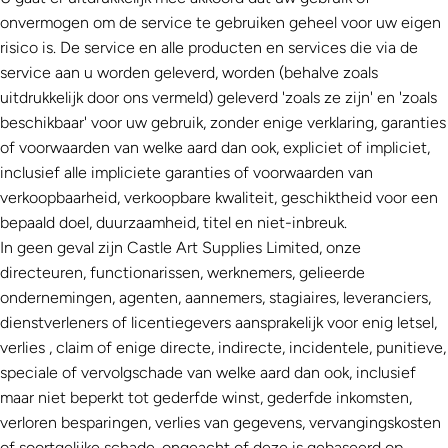
onvermogen om de service te gebruiken geheel voor uw eigen
risico is. De service en alle producten en services die via de
service aan u worden geleverd, worden (behalve zoals
uitdrukkelijk door ons vermeld) geleverd 'zoals ze zijn' en 'zoals
beschikbaar' voor uw gebruik, zonder enige verklaring, garanties
of voorwaarden van welke aard dan ook, expliciet of impliciet,
inclusief alle impliciete garanties of voorwaarden van
verkoopbaarheid, verkoopbare kwaliteit, geschiktheid voor een
bepaald doel, duurzaamheid, titel en niet-inbreuk.
In geen geval zijn
Castle Art
Supplies Limited
, onze
directeuren, functionarissen, werknemers, gelieerde
ondernemingen, agenten, aannemers, stagiaires, leveranciers,
dienstverleners of licentiegevers aansprakelijk voor enig letsel,
verlies , claim of enige directe, indirecte, incidentele, punitieve,
speciale of vervolgschade van welke aard dan ook, inclusief
maar niet beperkt tot gederfde winst, gederfde inkomsten,
verloren besparingen, verlies van gegevens, vervangingskosten
of soortgelijke schade, ongeacht of deze is gebaseerd op