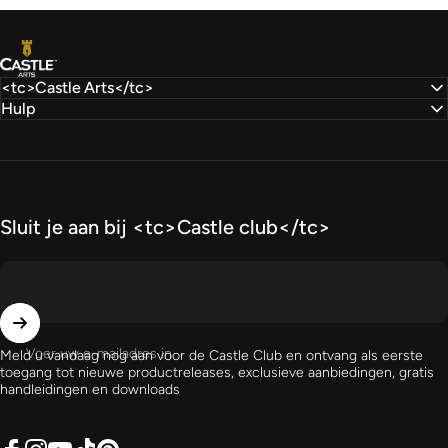
Castle Arts
<tc>Castle Arts</tc>
Hulp
Sluit je aan bij <tc>Castle club</tc>
Voer uw e-mailadres in
Meld u vandaag nog aan voor de Castle Club en ontvang als eerste
toegang tot nieuwe productreleases, exclusieve aanbiedingen, gratis
handleidingen en downloads