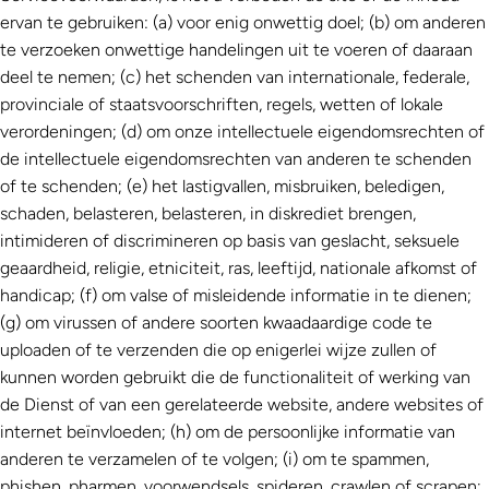
ervan te gebruiken: (a) voor enig onwettig doel; (b) om anderen
te verzoeken onwettige handelingen uit te voeren of daaraan
deel te nemen; (c) het schenden van internationale, federale,
provinciale of staatsvoorschriften, regels, wetten of lokale
verordeningen; (d) om onze intellectuele eigendomsrechten of
de intellectuele eigendomsrechten van anderen te schenden
of te schenden; (e) het lastigvallen, misbruiken, beledigen,
schaden, belasteren, belasteren, in diskrediet brengen,
intimideren of discrimineren op basis van geslacht, seksuele
geaardheid, religie, etniciteit, ras, leeftijd, nationale afkomst of
handicap; (f) om valse of misleidende informatie in te dienen;
(g) om virussen of andere soorten kwaadaardige code te
uploaden of te verzenden die op enigerlei wijze zullen of
kunnen worden gebruikt die de functionaliteit of werking van
de Dienst of van een gerelateerde website, andere websites of
internet beïnvloeden; (h) om de persoonlijke informatie van
anderen te verzamelen of te volgen; (i) om te spammen,
phishen, pharmen, voorwendsels, spideren, crawlen of scrapen;