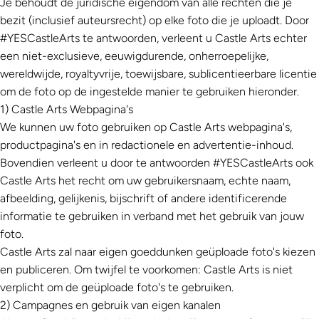
Je behoudt de juridische eigendom van alle rechten die je
bezit (inclusief auteursrecht) op elke foto die je uploadt. Door
#YESCastleArts
te antwoorden, verleent u
Castle Arts
echter
een niet-exclusieve, eeuwigdurende, onherroepelijke,
wereldwijde, royaltyvrije, toewijsbare, sublicentieerbare licentie
om de foto op de ingestelde manier te gebruiken hieronder.
1)
Castle Arts
Webpagina's
We kunnen uw foto gebruiken op
Castle Arts
webpagina's,
productpagina's en in redactionele en advertentie-inhoud.
Bovendien verleent u door te antwoorden
#YESCastleArts
ook
Castle Arts
het recht om uw gebruikersnaam, echte naam,
afbeelding, gelijkenis, bijschrift of andere identificerende
informatie te gebruiken in verband met het gebruik van jouw
foto.
Castle Arts
zal naar eigen goeddunken geüploade foto's kiezen
en publiceren. Om twijfel te voorkomen:
Castle Arts
is niet
verplicht om de geüploade foto's te gebruiken.
2) Campagnes en gebruik van eigen kanalen