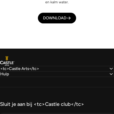
en kalm water.
DOWNLOAD
Castle Arts
<tc>Castle Arts</tc>
Hulp
Sluit je aan bij <tc>Castle club</tc>