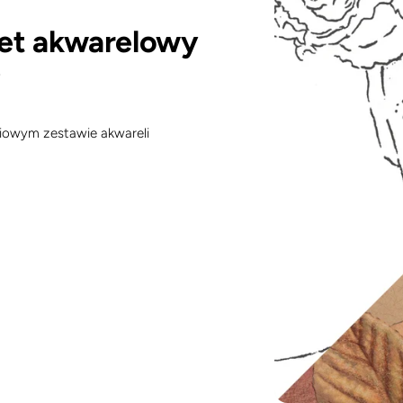
ret akwarelowy
e
ciowym zestawie akwareli