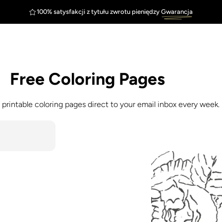
100% satysfakcji z tytułu zwrotu pieniędzy
Gwarancja
DARMOWA wysyłka
Doskonała
Free
Coloring
Pages
 printable coloring pages direct to your email inbox every week.