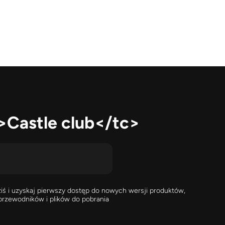
>Castle club</tc>
dziś i uzyskaj pierwszy dostęp do nowych wersji produktów,
przewodników i plików do pobrania