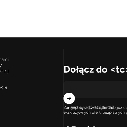
 nami
y
Dołącz do <tc
akcji
ości
Wprowadź swój email
Zarejestruj się w Castle Club już 
ekskluzywnych ofert, bezpłatnych 